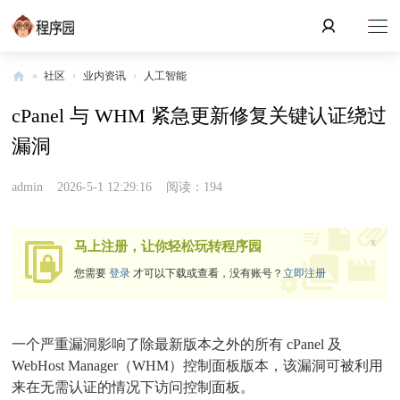
»
社区
›
业内资讯
›
人工智能
程
cPanel 与 WHM 紧急更新修复关键认证绕过
序
漏洞
园
admin
2026-5-1 12:29:16
阅读：194
x
马上注册，让你轻松玩转程序园
您需要
登录
才可以下载或查看，没有账号？
立即注册
一个严重漏洞影响了除最新版本之外的所有 cPanel 及
WebHost Manager（WHM）控制面板版本，该漏洞可被利用
来在无需认证的情况下访问控制面板。