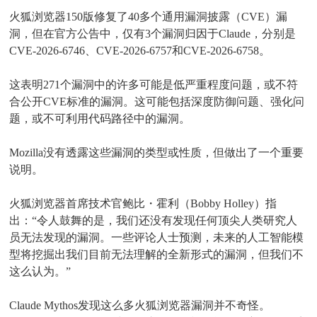
火狐浏览器150版修复了40多个通用漏洞披露（CVE）漏
洞，但在官方公告中，仅有3个漏洞归因于Claude，分别是
CVE-2026-6746、CVE-2026-6757和CVE-2026-6758。
这表明271个漏洞中的许多可能是低严重程度问题，或不符
合公开CVE标准的漏洞。这可能包括深度防御问题、强化问
题，或不可利用代码路径中的漏洞。
Mozilla没有透露这些漏洞的类型或性质，但做出了一个重要
说明。
火狐浏览器首席技术官鲍比・霍利（Bobby Holley）指
出：“令人鼓舞的是，我们还没有发现任何顶尖人类研究人
员无法发现的漏洞。一些评论人士预测，未来的人工智能模
型将挖掘出我们目前无法理解的全新形式的漏洞，但我们不
这么认为。”
Claude Mythos发现这么多火狐浏览器漏洞并不奇怪。